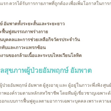
รก ควรได้รับการกายภาพที่ถูกต้อง เพื่อเพิ่มโอกาสในการกล
กษ์ อัมพาตทั้งระยะสั้นและระยะยาว
ฟื้นฟูสมรรถภาพร่างกาย
วนบุคคลและการช่วยเหลือกิจวัตรประจำวัน
ดทับและภาวะแทรกซ้อน
ำงานของกล้ามเนื้อและระบบไหลเวียนโลหิต
แลสุขภาพผู้ป่วยอัมพฤกษ์ อัมพาต
ป่วยอัมพฤกษ์ อัมพาต ผู้สูงอายุ และ ผู้อยู่ในภาวะพึ่งพิง ศูน
ุขภาพองค์รวมตามหลักสหวิชาชีพ โดยทีมผู้เชี่ยวชาญเฉพาะ
รออกแบบการฟื้นฟูดูแลตามอาการเฉพาะบุคคล เพราะความ