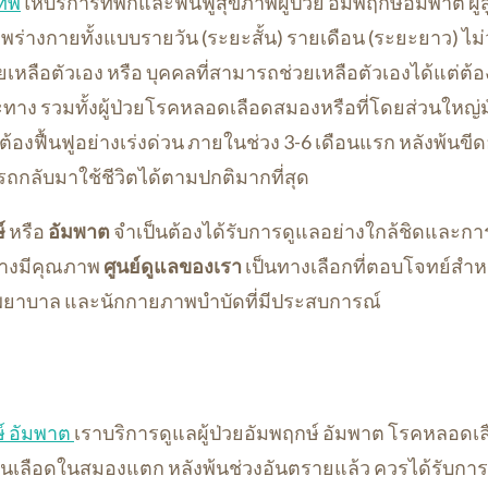
เทพ
ให้บริการที่พักและฟื้นฟูสุขภาพผู้ป่วย อัมพฤกษ์อัมพาต ผู้
ร่างกายทั้งแบบรายวัน (ระยะสั้น) รายเดือน (ระยะยาว) ไม่ว
ยเหลือตัวเอง หรือ บุคคลที่สามารถช่วยเหลือตัวเองได้แต่ต้
าง รวมทั้งผู้ป่วยโรคหลอดเลือดสมองหรือที่โดยส่วนใหญ่มั
้องฟื้นฟูอย่างเร่งด่วน ภายในช่วง 3-6 เดือนแรก หลังพ้นขีดอ
ถกลับมาใช้ชีวิตได้ตามปกติมากที่สุด
์
หรือ
อัมพาต
จำเป็นต้องได้รับการดูแลอย่างใกล้ชิดและการฟ
ย่างมีคุณภาพ
ศูนย์ดูแลของเรา
เป็นทางเลือกที่ตอบโจทย์สำหร
 พยาบาล และนักกายภาพบำบัดที่มีประสบการณ์
ษ์ อัมพาต
เราบริการดูแลผู้ป่วยอัมพฤกษ์ อัมพาต โรคหลอดเ
ส้นเลือดในสมองแตก หลังพ้นช่วงอันตรายแล้ว ควรได้รับการฟ